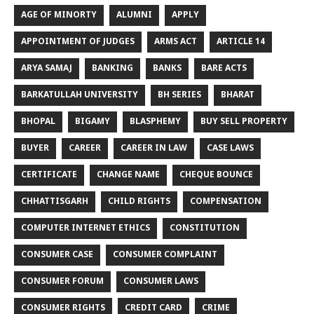
AGE OF MINORTY
ALUMNI
APPLY
APPOINTMENT OF JUDGES
ARMS ACT
ARTICLE 14
ARYA SAMAJ
BANKING
BANKS
BARE ACTS
BARKATULLAH UNIVERSITY
BH SERIES
BHARAT
BHOPAL
BIGAMY
BLASPHEMY
BUY SELL PROPERTY
BUYER
CAREER
CAREER IN LAW
CASE LAWS
CERTIFICATE
CHANGE NAME
CHEQUE BOUNCE
CHHATTISGARH
CHILD RIGHTS
COMPENSATION
COMPUTER INTERNET ETHICS
CONSTITUTION
CONSUMER CASE
CONSUMER COMPLAINT
CONSUMER FORUM
CONSUMER LAWS
CONSUMER RIGHTS
CREDIT CARD
CRIME