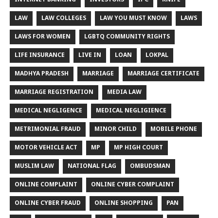
INTERNET BANKING
INVESTORS
IPC
KNIFE
LAW
LAW COLLEGES
LAW YOU MUST KNOW
LAWS
LAWS FOR WOMEN
LGBTQ COMMUNITY RIGHTS
LIFE INSURANCE
LIVE IN
LOAN
LOKPAL
MADHYA PRADESH
MARRIAGE
MARRIAGE CERTIFICATE
MARRIAGE REGISTRATION
MEDIA LAW
MEDICAL NEGLIGENCE
MEDICAL NEGLIGIENCE
METRIMONIAL FRAUD
MINOR CHILD
MOBILE PHONE
MOTOR VEHICLE ACT
MP
MP HIGH COURT
MUSLIM LAW
NATIONAL FLAG
OMBUDSMAN
ONLINE COMPLAINT
ONLINE CYBER COMPLAINT
ONLINE CYBER FRAUD
ONLINE SHOPPING
PAN