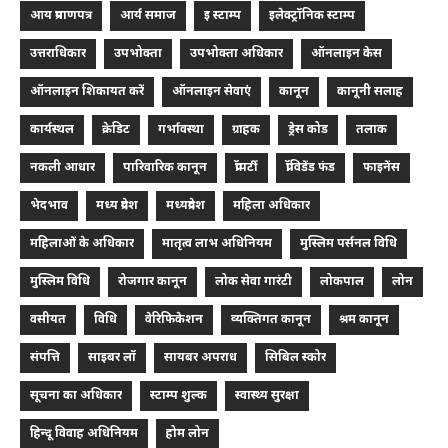
आय प्रमाणपत्र
आर्य समाज
इ स्टाम्प
इलेक्ट्रॉनिक स्टाम्प
उत्तराधिकार
उपभोक्ता
उपभोक्ता अधिकार
ऑनलाइन केस
ऑनलाइन शिकायत करें
ऑनलाइन सेवाएं
कानून
कानूनी सलाह
कार्यस्थल
क्रेडिट
गर्भावस्था
ग्राहक
ड्रेस कोड
तलाक
नकली आधार
पारिवारिक कानून
प्रॉपर्टी
प्रॉविडेंड फंड
फाइनेंस
भेदभाव
मध्य प्रदेश
मध्यप्रदेश
महिला अधिकार
महिलाओं के अधिकार
मातृत्व लाभ अधिनियम
मुस्लिम पर्सनल विधि
मुस्लिम विधि
रोजगार कानून
लोक सेवा गारंटी
लोकपाल
लोन
वसीयत
विधि
वेरिफिकेशन
व्यक्तिगत कानून
श्रम कानून
संपत्ति
साइबर लॉ
सायबर अपराध
सिबिल स्कोर
सूचना का अधिकार
स्टाम्प शुल्क
स्वास्थ्य सुरक्षा
हिन्दू विवाह अधिनियम
होम लोन