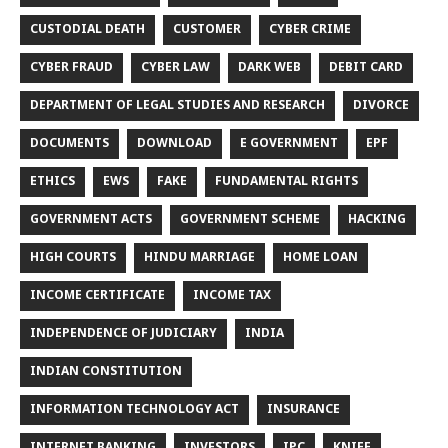
CUSTODIAL DEATH
CUSTOMER
CYBER CRIME
CYBER FRAUD
CYBER LAW
DARK WEB
DEBIT CARD
DEPARTMENT OF LEGAL STUDIES AND RESEARCH
DIVORCE
DOCUMENTS
DOWNLOAD
E GOVERNMENT
EPF
ETHICS
EWS
FAKE
FUNDAMENTAL RIGHTS
GOVERNMENT ACTS
GOVERNMENT SCHEME
HACKING
HIGH COURTS
HINDU MARRIAGE
HOME LOAN
INCOME CERTIFICATE
INCOME TAX
INDEPENDENCE OF JUDICIARY
INDIA
INDIAN CONSTITUTION
INFORMATION TECHNOLOGY ACT
INSURANCE