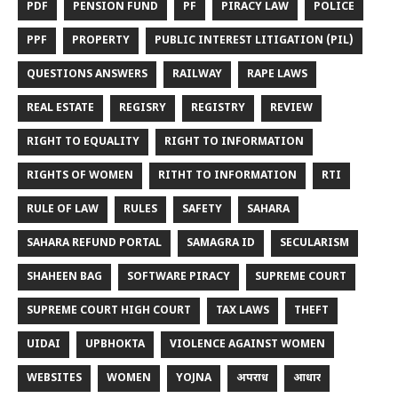
PDF
PENSION FUND
PF
PIRACY LAW
POLICE
PPF
PROPERTY
PUBLIC INTEREST LITIGATION (PIL)
QUESTIONS ANSWERS
RAILWAY
RAPE LAWS
REAL ESTATE
REGISRY
REGISTRY
REVIEW
RIGHT TO EQUALITY
RIGHT TO INFORMATION
RIGHTS OF WOMEN
RITHT TO INFORMATION
RTI
RULE OF LAW
RULES
SAFETY
SAHARA
SAHARA REFUND PORTAL
SAMAGRA ID
SECULARISM
SHAHEEN BAG
SOFTWARE PIRACY
SUPREME COURT
SUPREME COURT HIGH COURT
TAX LAWS
THEFT
UIDAI
UPBHOKTA
VIOLENCE AGAINST WOMEN
WEBSITES
WOMEN
YOJNA
अपराध
आधार