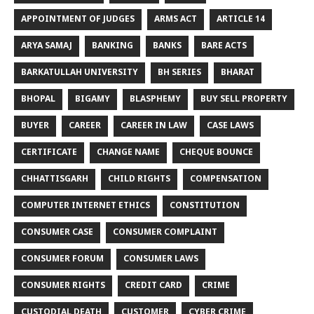
APPOINTMENT OF JUDGES
ARMS ACT
ARTICLE 14
ARYA SAMAJ
BANKING
BANKS
BARE ACTS
BARKATULLAH UNIVERSITY
BH SERIES
BHARAT
BHOPAL
BIGAMY
BLASPHEMY
BUY SELL PROPERTY
BUYER
CAREER
CAREER IN LAW
CASE LAWS
CERTIFICATE
CHANGE NAME
CHEQUE BOUNCE
CHHATTISGARH
CHILD RIGHTS
COMPENSATION
COMPUTER INTERNET ETHICS
CONSTITUTION
CONSUMER CASE
CONSUMER COMPLAINT
CONSUMER FORUM
CONSUMER LAWS
CONSUMER RIGHTS
CREDIT CARD
CRIME
CUSTODIAL DEATH
CUSTOMER
CYBER CRIME