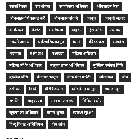
उत्तराधिकार
उपभोक्ता
उपभोक्ता अधिकार
ऑनलाइन केस
ऑनलाइन शिकायत करें
ऑनलाइन सेवाएं
कानून
कानूनी सलाह
कार्यस्थल
क्रेडिट
गर्भावस्था
ग्राहक
ड्रेस कोड
तलाक
नकली आधार
पारिवारिक कानून
प्रॉपर्टी
प्रॉविडेंड फंड
फाइनेंस
भेदभाव
मध्य प्रदेश
मध्यप्रदेश
महिला अधिकार
महिलाओं के अधिकार
मातृत्व लाभ अधिनियम
मुस्लिम पर्सनल विधि
मुस्लिम विधि
रोजगार कानून
लोक सेवा गारंटी
लोकपाल
लोन
वसीयत
विधि
वेरिफिकेशन
व्यक्तिगत कानून
श्रम कानून
संपत्ति
साइबर लॉ
सायबर अपराध
सिबिल स्कोर
सूचना का अधिकार
स्टाम्प शुल्क
स्वास्थ्य सुरक्षा
हिन्दू विवाह अधिनियम
होम लोन