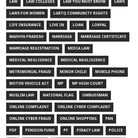
LAW
LAW COLLEGES
LAW YOU MUST KNOW
LAWS
LAWS FOR WOMEN
LGBTQ COMMUNITY RIGHTS
LIFE INSURANCE
LIVE IN
LOAN
LOKPAL
MADHYA PRADESH
MARRIAGE
MARRIAGE CERTIFICATE
MARRIAGE REGISTRATION
MEDIA LAW
MEDICAL NEGLIGENCE
MEDICAL NEGLIGIENCE
METRIMONIAL FRAUD
MINOR CHILD
MOBILE PHONE
MOTOR VEHICLE ACT
MP
MP HIGH COURT
MUSLIM LAW
NATIONAL FLAG
OMBUDSMAN
ONLINE COMPLAINT
ONLINE CYBER COMPLAINT
ONLINE CYBER FRAUD
ONLINE SHOPPING
PAN
PDF
PENSION FUND
PF
PIRACY LAW
POLICE