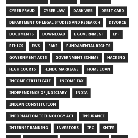
CYBER FRAUD
CYBER LAW
DARK WEB
DEBIT CARD
DEPARTMENT OF LEGAL STUDIES AND RESEARCH
DIVORCE
DOCUMENTS
DOWNLOAD
E GOVERNMENT
EPF
ETHICS
EWS
FAKE
FUNDAMENTAL RIGHTS
GOVERNMENT ACTS
GOVERNMENT SCHEME
HACKING
HIGH COURTS
HINDU MARRIAGE
HOME LOAN
INCOME CERTIFICATE
INCOME TAX
INDEPENDENCE OF JUDICIARY
INDIA
INDIAN CONSTITUTION
INFORMATION TECHNOLOGY ACT
INSURANCE
INTERNET BANKING
INVESTORS
IPC
KNIFE