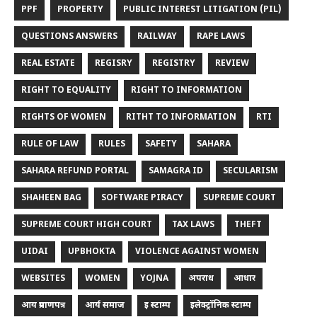
PPF
PROPERTY
PUBLIC INTEREST LITIGATION (PIL)
QUESTIONS ANSWERS
RAILWAY
RAPE LAWS
REAL ESTATE
REGISRY
REGISTRY
REVIEW
RIGHT TO EQUALITY
RIGHT TO INFORMATION
RIGHTS OF WOMEN
RITHT TO INFORMATION
RTI
RULE OF LAW
RULES
SAFETY
SAHARA
SAHARA REFUND PORTAL
SAMAGRA ID
SECULARISM
SHAHEEN BAG
SOFTWARE PIRACY
SUPREME COURT
SUPREME COURT HIGH COURT
TAX LAWS
THEFT
UIDAI
UPBHOKTA
VIOLENCE AGAINST WOMEN
WEBSITES
WOMEN
YOJNA
अपराध
आधार
आय प्रमाणपत्र
आर्य समाज
इ स्टाम्प
इलेक्ट्रॉनिक स्टाम्प