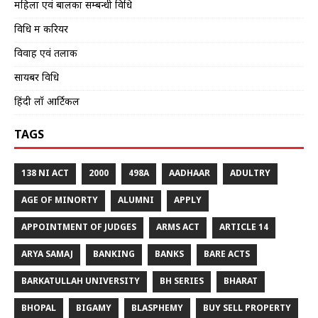
महिला एवं बालकों सम्बन्धी विधि
विधि में करियर
विवाह एवं तलाक
सायबर विधि
हिंदी लॉ आर्टिकल
TAGS
138 NI ACT
2000
498A
AADHAAR
ADULTRY
AGE OF MINORTY
ALUMNI
APPLY
APPOINTMENT OF JUDGES
ARMS ACT
ARTICLE 14
ARYA SAMAJ
BANKING
BANKS
BARE ACTS
BARKATULLAH UNIVERSITY
BH SERIES
BHARAT
BHOPAL
BIGAMY
BLASPHEMY
BUY SELL PROPERTY