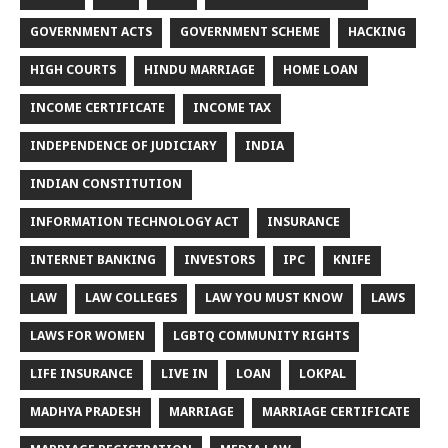
GOVERNMENT ACTS
GOVERNMENT SCHEME
HACKING
HIGH COURTS
HINDU MARRIAGE
HOME LOAN
INCOME CERTIFICATE
INCOME TAX
INDEPENDENCE OF JUDICIARY
INDIA
INDIAN CONSTITUTION
INFORMATION TECHNOLOGY ACT
INSURANCE
INTERNET BANKING
INVESTORS
IPC
KNIFE
LAW
LAW COLLEGES
LAW YOU MUST KNOW
LAWS
LAWS FOR WOMEN
LGBTQ COMMUNITY RIGHTS
LIFE INSURANCE
LIVE IN
LOAN
LOKPAL
MADHYA PRADESH
MARRIAGE
MARRIAGE CERTIFICATE