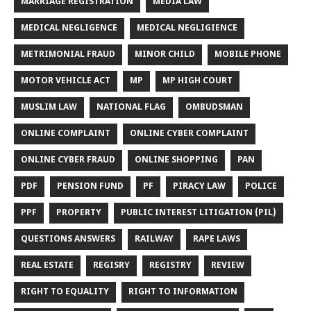
MARRIAGE REGISTRATION
MEDIA LAW
MEDICAL NEGLIGENCE
MEDICAL NEGLIGIENCE
METRIMONIAL FRAUD
MINOR CHILD
MOBILE PHONE
MOTOR VEHICLE ACT
MP
MP HIGH COURT
MUSLIM LAW
NATIONAL FLAG
OMBUDSMAN
ONLINE COMPLAINT
ONLINE CYBER COMPLAINT
ONLINE CYBER FRAUD
ONLINE SHOPPING
PAN
PDF
PENSION FUND
PF
PIRACY LAW
POLICE
PPF
PROPERTY
PUBLIC INTEREST LITIGATION (PIL)
QUESTIONS ANSWERS
RAILWAY
RAPE LAWS
REAL ESTATE
REGISRY
REGISTRY
REVIEW
RIGHT TO EQUALITY
RIGHT TO INFORMATION