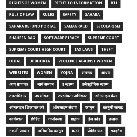
RIGHTS OF WOMEN
RITHT TO INFORMATION
RTI
RULE OF LAW
RULES
SAFETY
SAHARA
SAHARA REFUND PORTAL
SAMAGRA ID
SECULARISM
SHAHEEN BAG
SOFTWARE PIRACY
SUPREME COURT
SUPREME COURT HIGH COURT
TAX LAWS
THEFT
UIDAI
UPBHOKTA
VIOLENCE AGAINST WOMEN
WEBSITES
WOMEN
YOJNA
अपराध
आधार
आय प्रमाणपत्र
आर्य समाज
इ स्टाम्प
इलेक्ट्रॉनिक स्टाम्प
उत्तराधिकार
उपभोक्ता
उपभोक्ता अधिकार
ऑनलाइन केस
ऑनलाइन शिकायत करें
ऑनलाइन सेवाएं
कानून
कानूनी सलाह
कार्यस्थल
क्रेडिट
गर्भावस्था
ग्राहक
ड्रेस कोड
तलाक
नकली आधार
पारिवारिक कानून
प्रॉपर्टी
प्रॉविडेंड फंड
फाइनेंस