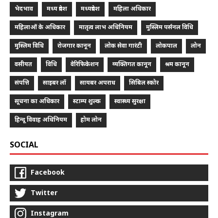
भेदभाव
मध्य प्रदेश
मध्यप्रदेश
महिला अधिकार
महिलाओं के अधिकार
मातृत्व लाभ अधिनियम
मुस्लिम पर्सनल विधि
मुस्लिम विधि
रोजगार कानून
लोक सेवा गारंटी
लोकपाल
लोन
वसीयत
विधि
वेरिफिकेशन
व्यक्तिगत कानून
श्रम कानून
संपत्ति
साइबर लॉ
सायबर अपराध
सिबिल स्कोर
सूचना का अधिकार
स्टाम्प शुल्क
स्वास्थ्य सुरक्षा
हिन्दू विवाह अधिनियम
होम लोन
SOCIAL
Facebook
Twitter
Instagram