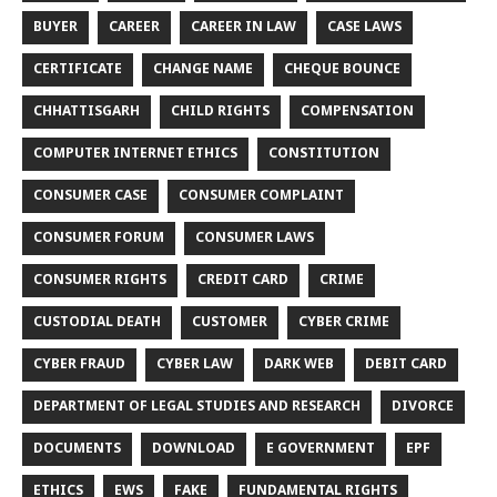
BUYER
CAREER
CAREER IN LAW
CASE LAWS
CERTIFICATE
CHANGE NAME
CHEQUE BOUNCE
CHHATTISGARH
CHILD RIGHTS
COMPENSATION
COMPUTER INTERNET ETHICS
CONSTITUTION
CONSUMER CASE
CONSUMER COMPLAINT
CONSUMER FORUM
CONSUMER LAWS
CONSUMER RIGHTS
CREDIT CARD
CRIME
CUSTODIAL DEATH
CUSTOMER
CYBER CRIME
CYBER FRAUD
CYBER LAW
DARK WEB
DEBIT CARD
DEPARTMENT OF LEGAL STUDIES AND RESEARCH
DIVORCE
DOCUMENTS
DOWNLOAD
E GOVERNMENT
EPF
ETHICS
EWS
FAKE
FUNDAMENTAL RIGHTS