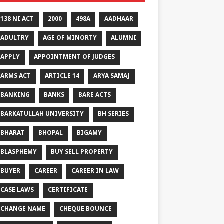
138 NI ACT
2000
498A
AADHAAR
ADULTRY
AGE OF MINORTY
ALUMNI
APPLY
APPOINTMENT OF JUDGES
ARMS ACT
ARTICLE 14
ARYA SAMAJ
BANKING
BANKS
BARE ACTS
BARKATULLAH UNIVERSITY
BH SERIES
BHARAT
BHOPAL
BIGAMY
BLASPHEMY
BUY SELL PROPERTY
BUYER
CAREER
CAREER IN LAW
CASE LAWS
CERTIFICATE
CHANGE NAME
CHEQUE BOUNCE