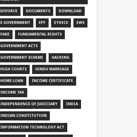
DIVORCE
DOCUMENTS
DOWNLOAD
E GOVERNMENT
EPF
ETHICS
EWS
FAKE
FUNDAMENTAL RIGHTS
GOVERNMENT ACTS
GOVERNMENT SCHEME
HACKING
HIGH COURTS
HINDU MARRIAGE
HOME LOAN
INCOME CERTIFICATE
INCOME TAX
INDEPENDENCE OF JUDICIARY
INDIA
INDIAN CONSTITUTION
INFORMATION TECHNOLOGY ACT