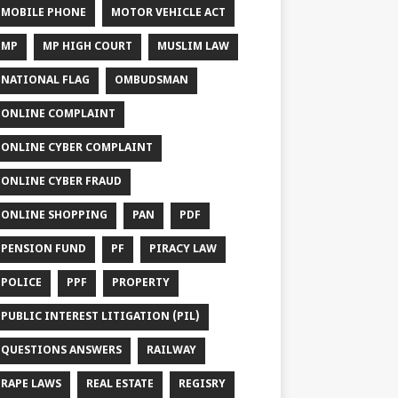
MOBILE PHONE
MOTOR VEHICLE ACT
MP
MP HIGH COURT
MUSLIM LAW
NATIONAL FLAG
OMBUDSMAN
ONLINE COMPLAINT
ONLINE CYBER COMPLAINT
ONLINE CYBER FRAUD
ONLINE SHOPPING
PAN
PDF
PENSION FUND
PF
PIRACY LAW
POLICE
PPF
PROPERTY
PUBLIC INTEREST LITIGATION (PIL)
QUESTIONS ANSWERS
RAILWAY
RAPE LAWS
REAL ESTATE
REGISRY