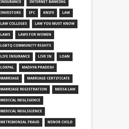
INSURANCE
INTERNET BANKING
INVESTORS
IPC
KNIFE
LAW
LAW COLLEGES
LAW YOU MUST KNOW
LAWS
LAWS FOR WOMEN
LGBTQ COMMUNITY RIGHTS
LIFE INSURANCE
LIVE IN
LOAN
LOKPAL
MADHYA PRADESH
MARRIAGE
MARRIAGE CERTIFICATE
MARRIAGE REGISTRATION
MEDIA LAW
MEDICAL NEGLIGENCE
MEDICAL NEGLIGIENCE
METRIMONIAL FRAUD
MINOR CHILD