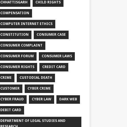
CHHATTISGARH
CHILD RIGHTS
COMPENSATION
COMPUTER INTERNET ETHICS
CONSTITUTION
CONSUMER CASE
CONSUMER COMPLAINT
CONSUMER FORUM
CONSUMER LAWS
CONSUMER RIGHTS
CREDIT CARD
CRIME
CUSTODIAL DEATH
CUSTOMER
CYBER CRIME
CYBER FRAUD
CYBER LAW
DARK WEB
DEBIT CARD
DEPARTMENT OF LEGAL STUDIES AND
RESEARCH