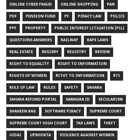
ONLINE CYBER FRAUD
ONLINE SHOPPING
PAN
PDF
PENSION FUND
PF
PIRACY LAW
POLICE
PPF
PROPERTY
PUBLIC INTEREST LITIGATION (PIL)
QUESTIONS ANSWERS
RAILWAY
RAPE LAWS
REAL ESTATE
REGISRY
REGISTRY
REVIEW
RIGHT TO EQUALITY
RIGHT TO INFORMATION
RIGHTS OF WOMEN
RITHT TO INFORMATION
RTI
RULE OF LAW
RULES
SAFETY
SAHARA
SAHARA REFUND PORTAL
SAMAGRA ID
SECULARISM
SHAHEEN BAG
SOFTWARE PIRACY
SUPREME COURT
SUPREME COURT HIGH COURT
TAX LAWS
THEFT
UIDAI
UPBHOKTA
VIOLENCE AGAINST WOMEN