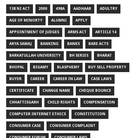
138 NI ACT
2000
498A
AADHAAR
ADULTRY
AGE OF MINORTY
ALUMNI
APPLY
APPOINTMENT OF JUDGES
ARMS ACT
ARTICLE 14
ARYA SAMAJ
BANKING
BANKS
BARE ACTS
BARKATULLAH UNIVERSITY
BH SERIES
BHARAT
BHOPAL
BIGAMY
BLASPHEMY
BUY SELL PROPERTY
BUYER
CAREER
CAREER IN LAW
CASE LAWS
CERTIFICATE
CHANGE NAME
CHEQUE BOUNCE
CHHATTISGARH
CHILD RIGHTS
COMPENSATION
COMPUTER INTERNET ETHICS
CONSTITUTION
CONSUMER CASE
CONSUMER COMPLAINT
CONSUMER FORUM
CONSUMER LAWS