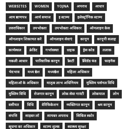
WEBSITES
WOMEN
YOJNA
अपराध
आधार
आय प्रमाणपत्र
आर्य समाज
इ स्टाम्प
इलेक्ट्रॉनिक स्टाम्प
उत्तराधिकार
उपभोक्ता
उपभोक्ता अधिकार
ऑनलाइन केस
ऑनलाइन शिकायत करें
ऑनलाइन सेवाएं
कानून
कानूनी सलाह
कार्यस्थल
क्रेडिट
गर्भावस्था
ग्राहक
ड्रेस कोड
तलाक
नकली आधार
पारिवारिक कानून
प्रॉपर्टी
प्रॉविडेंड फंड
फाइनेंस
भेदभाव
मध्य प्रदेश
मध्यप्रदेश
महिला अधिकार
महिलाओं के अधिकार
मातृत्व लाभ अधिनियम
मुस्लिम पर्सनल विधि
मुस्लिम विधि
रोजगार कानून
लोक सेवा गारंटी
लोकपाल
लोन
वसीयत
विधि
वेरिफिकेशन
व्यक्तिगत कानून
श्रम कानून
संपत्ति
साइबर लॉ
सायबर अपराध
सिबिल स्कोर
सूचना का अधिकार
स्टाम्प शुल्क
स्वास्थ्य सुरक्षा