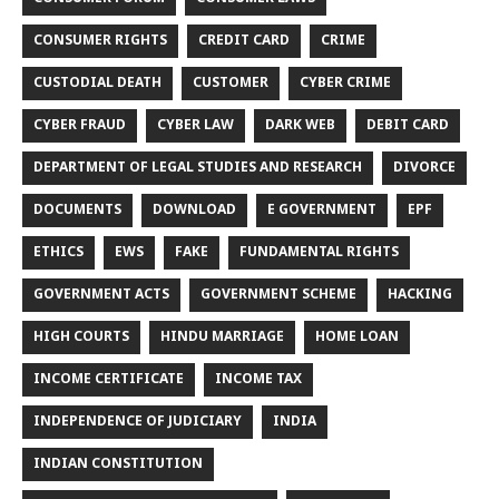
CONSUMER RIGHTS
CREDIT CARD
CRIME
CUSTODIAL DEATH
CUSTOMER
CYBER CRIME
CYBER FRAUD
CYBER LAW
DARK WEB
DEBIT CARD
DEPARTMENT OF LEGAL STUDIES AND RESEARCH
DIVORCE
DOCUMENTS
DOWNLOAD
E GOVERNMENT
EPF
ETHICS
EWS
FAKE
FUNDAMENTAL RIGHTS
GOVERNMENT ACTS
GOVERNMENT SCHEME
HACKING
HIGH COURTS
HINDU MARRIAGE
HOME LOAN
INCOME CERTIFICATE
INCOME TAX
INDEPENDENCE OF JUDICIARY
INDIA
INDIAN CONSTITUTION