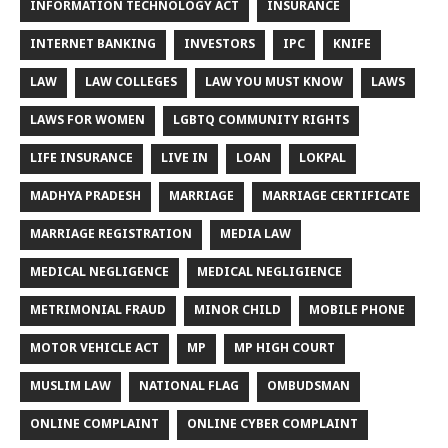
INFORMATION TECHNOLOGY ACT
INSURANCE
INTERNET BANKING
INVESTORS
IPC
KNIFE
LAW
LAW COLLEGES
LAW YOU MUST KNOW
LAWS
LAWS FOR WOMEN
LGBTQ COMMUNITY RIGHTS
LIFE INSURANCE
LIVE IN
LOAN
LOKPAL
MADHYA PRADESH
MARRIAGE
MARRIAGE CERTIFICATE
MARRIAGE REGISTRATION
MEDIA LAW
MEDICAL NEGLIGENCE
MEDICAL NEGLIGIENCE
METRIMONIAL FRAUD
MINOR CHILD
MOBILE PHONE
MOTOR VEHICLE ACT
MP
MP HIGH COURT
MUSLIM LAW
NATIONAL FLAG
OMBUDSMAN
ONLINE COMPLAINT
ONLINE CYBER COMPLAINT