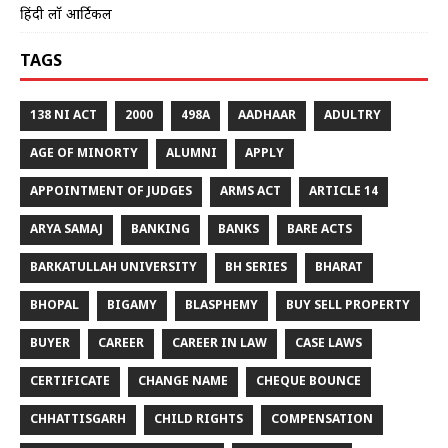
हिंदी लॉ आर्टिकल
TAGS
138 NI ACT
2000
498A
AADHAAR
ADULTRY
AGE OF MINORTY
ALUMNI
APPLY
APPOINTMENT OF JUDGES
ARMS ACT
ARTICLE 14
ARYA SAMAJ
BANKING
BANKS
BARE ACTS
BARKATULLAH UNIVERSITY
BH SERIES
BHARAT
BHOPAL
BIGAMY
BLASPHEMY
BUY SELL PROPERTY
BUYER
CAREER
CAREER IN LAW
CASE LAWS
CERTIFICATE
CHANGE NAME
CHEQUE BOUNCE
CHHATTISGARH
CHILD RIGHTS
COMPENSATION