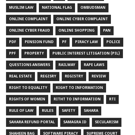
MUSLIM LAW
NATIONAL FLAG
OMBUDSMAN
ONLINE COMPLAINT
ONLINE CYBER COMPLAINT
ONLINE CYBER FRAUD
ONLINE SHOPPING
PAN
PDF
PENSION FUND
PF
PIRACY LAW
POLICE
PPF
PROPERTY
PUBLIC INTEREST LITIGATION (PIL)
QUESTIONS ANSWERS
RAILWAY
RAPE LAWS
REAL ESTATE
REGISRY
REGISTRY
REVIEW
RIGHT TO EQUALITY
RIGHT TO INFORMATION
RIGHTS OF WOMEN
RITHT TO INFORMATION
RTI
RULE OF LAW
RULES
SAFETY
SAHARA
SAHARA REFUND PORTAL
SAMAGRA ID
SECULARISM
SHAHEEN BAG
SOFTWARE PIRACY
SUPREME COURT