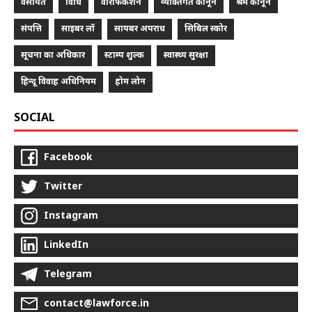
वसीयत
विधि
वेरिफिकेशन
व्यक्तिगत कानून
श्रम कानून
संपत्ति
साइबर लॉ
सायबर अपराध
सिबिल स्कोर
सूचना का अधिकार
स्टाम्प शुल्क
स्वास्थ्य सुरक्षा
हिन्दू विवाह अधिनियम
होम लोन
SOCIAL
Facebook
Twitter
Instagram
LinkedIn
Telegram
contact@lawforce.in