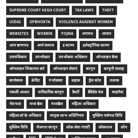
SUPREME COURT HIGH COURT
TAX LAWS
THEFT
UIDAI
UPBHOKTA
VIOLENCE AGAINST WOMEN
WEBSITES
WOMEN
YOJNA
अपराध
आधार
आय प्रमाणपत्र
आर्य समाज
इ स्टाम्प
इलेक्ट्रॉनिक स्टाम्प
उत्तराधिकार
उपभोक्ता
उपभोक्ता अधिकार
ऑनलाइन केस
ऑनलाइन शिकायत करें
ऑनलाइन सेवाएं
कानून
कानूनी सलाह
कार्यस्थल
क्रेडिट
गर्भावस्था
ग्राहक
ड्रेस कोड
तलाक
नकली आधार
पारिवारिक कानून
प्रॉपर्टी
प्रॉविडेंड फंड
फाइनेंस
भेदभाव
मध्य प्रदेश
मध्यप्रदेश
महिला अधिकार
महिलाओं के अधिकार
मातृत्व लाभ अधिनियम
मुस्लिम पर्सनल विधि
मुस्लिम विधि
रोजगार कानून
लोक सेवा गारंटी
लोकपाल
लोन