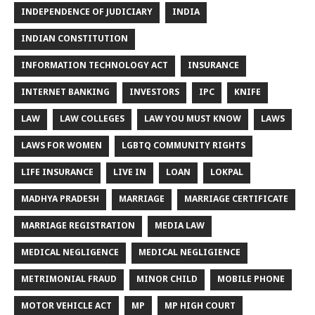
INDEPENDENCE OF JUDICIARY
INDIA
INDIAN CONSTITUTION
INFORMATION TECHNOLOGY ACT
INSURANCE
INTERNET BANKING
INVESTORS
IPC
KNIFE
LAW
LAW COLLEGES
LAW YOU MUST KNOW
LAWS
LAWS FOR WOMEN
LGBTQ COMMUNITY RIGHTS
LIFE INSURANCE
LIVE IN
LOAN
LOKPAL
MADHYA PRADESH
MARRIAGE
MARRIAGE CERTIFICATE
MARRIAGE REGISTRATION
MEDIA LAW
MEDICAL NEGLIGENCE
MEDICAL NEGLIGIENCE
METRIMONIAL FRAUD
MINOR CHILD
MOBILE PHONE
MOTOR VEHICLE ACT
MP
MP HIGH COURT