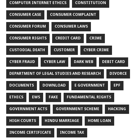
COMPUTER INTERNET ETHICS
CONSTITUTION
CONSUMER CASE
CONSUMER COMPLAINT
CONSUMER FORUM
CONSUMER LAWS
CONSUMER RIGHTS
CREDIT CARD
CRIME
CUSTODIAL DEATH
CUSTOMER
CYBER CRIME
CYBER FRAUD
CYBER LAW
DARK WEB
DEBIT CARD
DEPARTMENT OF LEGAL STUDIES AND RESEARCH
DIVORCE
DOCUMENTS
DOWNLOAD
E GOVERNMENT
EPF
ETHICS
EWS
FAKE
FUNDAMENTAL RIGHTS
GOVERNMENT ACTS
GOVERNMENT SCHEME
HACKING
HIGH COURTS
HINDU MARRIAGE
HOME LOAN
INCOME CERTIFICATE
INCOME TAX