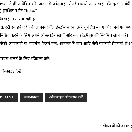
्‍यम से ही सम्‍प्रेषित करें। असल में ऑनलाईन लेनदेन करते समय साईट की सुरक्षा संबंधी चिह
है सुरक्षित न कि “http:”
वेबसाईट का पता सही है।
यरस/एंटी स्‍पाईवेयर/ पर्सनल फायरवॉल इंस्‍टॉल करके उन्‍हें सुरक्षित बनाए और नियमित रूप 
ुनिश्चित करने के लिए अपने ऑनलाईन खातों और बैंक स्‍टेटमेंट्स की नियमित जांच करें।
 आदि जैसी जानकारी या भारतीय रिजर्व बैंक, आयकर विभाग आदि जैसे सरकारी निकायों से आई
मएस अलर्ट के लिए रजिस्‍टर करें।
बसाइट देखें।
।
PLAINT
उपभोक्ता
ऑनलाइन शिकायत करें
उपभोक्ताओं को ऑनलाइन 