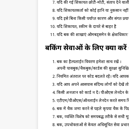
यदि की गई शिकायत छोटी-मोटी, संताप देने वाली प्र
यदि शिकायतकर्ता को कोई हानि या नुकसान नहीं 
यदि इसे बिना किसी पर्याप्‍त कारण और संगत प्रयास
यदि शिकायत, स्‍कीम के दायरे से बाहर है
यदि बैंक की शाखाएं ओमबड्समेन के क्षेत्र‍ाधिकार स
बैंकिंग सेवाओं के लिए क्‍या करें
बैंक का हैल्‍पलाईन विवरण हमेशा साथ रखें ।
अपनी पासबुक/चैकबुक/कार्डस की सुरक्षा सुनिश्
नियमित अंतराल पर कोड बदलते रहें। यदि आपका क
यदि आप अपने आसपास संदिग्‍ध लोगों को देखें तो 
किसी अनजान को कार्ड न दें। पीओएस लेनदेन के मा
एटीएम/पीओएस/ऑनलाईन लेनदेन करते समय किसी 
बैंक में चैक जमा करने से पहले कृपया चैक के पिछ
बैंक, व्‍यक्ति विशेष को समयबद्ध तरीके से सभी मूलभ
बैंक, उपभोक्‍ताओं से केवल अधिसूचित सेवा प्रभार